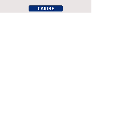
CARIBE
ITAGUI
POBLADO
RIONEGRO
SABANETA
SAN PEDRO
SANTA ROSA
YARUMAL