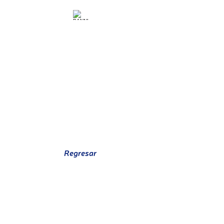
Regresar
HADA ÁREA FINANCIERA
ARANGO CORREA JOSE SANTIAGO