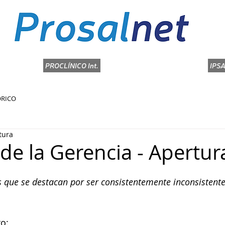
PROCLÍNICO Int.
KEEPER
GHIPS
IPSA
IPSA
ALMERA
ÓRICO
tura
de la Gerencia - Apertur
 que se destacan por ser consistentemente inconsistente
to: